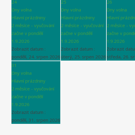
24
25
26
Dny volna
Dny volna
Dny volna
Hlavní prázdniny
Hlavní prázdniny
Hlavní prázdn
2 měsíce - vyučování
2 měsíce - vyučování
2 měsíce - vy
začne v pondělí
začne v pondělí
začne v pondě
1.9.2026
1.9.2026
1.9.2026
Zobrazit datum :
Zobrazit datum :
Zobrazit datu
pondělí, 24. srpen 2026
úterý, 25. srpen 2026
středa, 26. s
31
Dny volna
Hlavní prázdniny
2 měsíce - vyučování
začne v pondělí
1.9.2026
Zobrazit datum :
pondělí, 31. srpen 2026