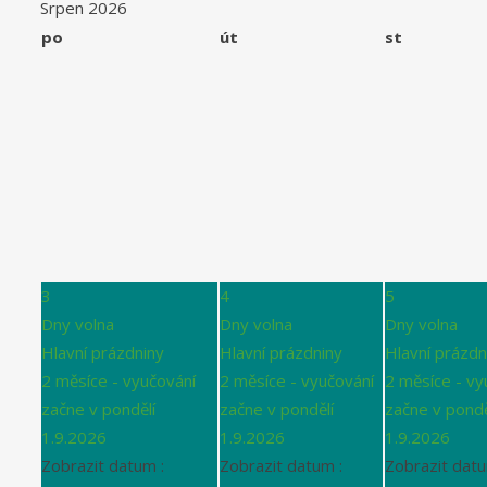
Srpen 2026
po
út
st
3
4
5
Dny volna
Dny volna
Dny volna
Hlavní prázdniny
Hlavní prázdniny
Hlavní prázdn
2 měsíce - vyučování
2 měsíce - vyučování
2 měsíce - vy
začne v pondělí
začne v pondělí
začne v pondě
1.9.2026
1.9.2026
1.9.2026
Zobrazit datum :
Zobrazit datum :
Zobrazit datu