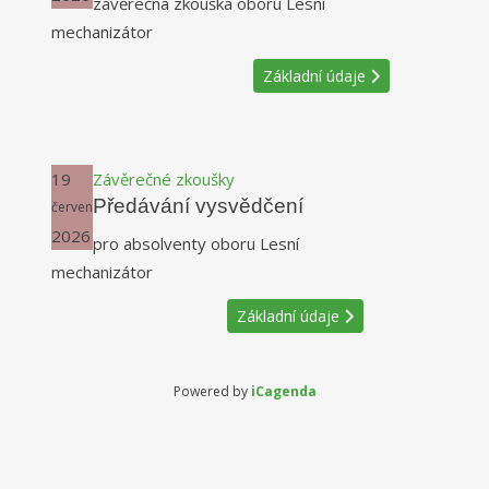
závěrečná zkouška oboru Lesní
mechanizátor
Základní údaje
19
Závěrečné zkoušky
Předávání vysvědčení
červen
2026
pro absolventy oboru Lesní
mechanizátor
Základní údaje
Powered by
iCagenda