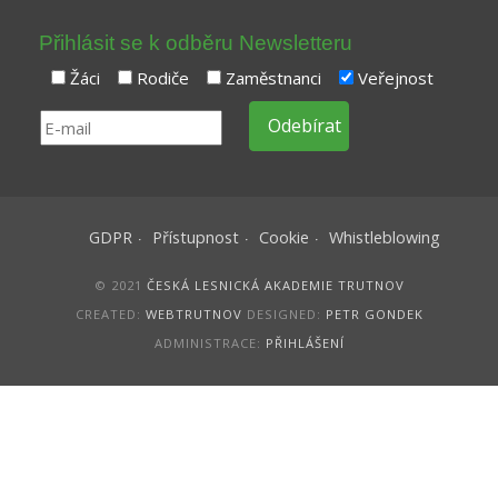
Přihlásit se k odběru Newsletteru
Žáci
Rodiče
Zaměstnanci
Veřejnost
GDPR
Přístupnost
Cookie
Whistleblowing
© 2021
ČESKÁ LESNICKÁ AKADEMIE TRUTNOV
CREATED:
WEBTRUTNOV
DESIGNED:
PETR GONDEK
ADMINISTRACE:
PŘIHLÁŠENÍ