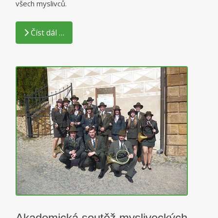
všech myslivců.
Číst dál …
Akademická soutěž mysliveckých