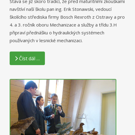
Stává se již skoro tradicí, že před maturitními zkouškami
navštíví naší školu pan ing. Erik Stonawski, vedoucí
školícího střediska firmy Bosch Rexroth z Ostravy a pro
4. a 3. ročník oboru Mechanizace a služby a třídu 3.H
připraví přednášku o hydraulických systémech
používaných v lesnické mechanizaci.
Číst dál …