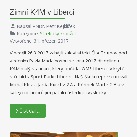
Zimní K4M v Liberci
Napsal
RNDr. Petr Kejklíček
Kategorie:
Střelecký kroužek
Vytvořeno: 31. březen 2017
V neděli 26.3.2017 zahájili kuloví střelci ČLA Trutnov pod
vedením Pavla Macla novou sezonu 2017 disciplínou
K4M malý standart, který pořádal OMS Liberec v kryté
střelnici v Sport Parku Liberec. Naši školu reprezentovali
Michal Kloz a Jarda Kunrt z 2.A a Přemek Macl z 2.B a v
kategorii juniorů jim patřili následující výsledky.
Číst dál …