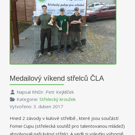
Medailový víkend střelců ČLA
Napsal
RNDr. Petr Kejklíček
Kategorie:
Střelecký kroužek
Vytvořeno: 3. duben 2017
Hned 2 závody v kulové střelbě , které jsou součástí
Fomei Cupu (střelecká soutěž pro talentovanou mládež)
absolvovali naši kuloví střelci. A vedli si vskutku výborně.