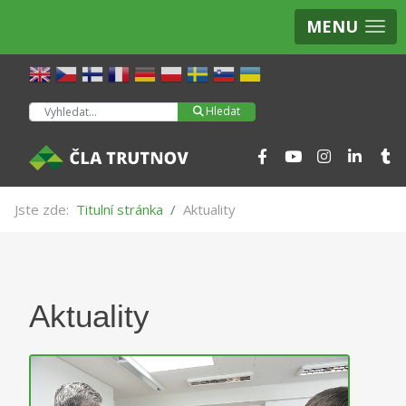
MENU
Hledat
Hledat
Jste zde:
Titulní stránka
Aktuality
Aktuality