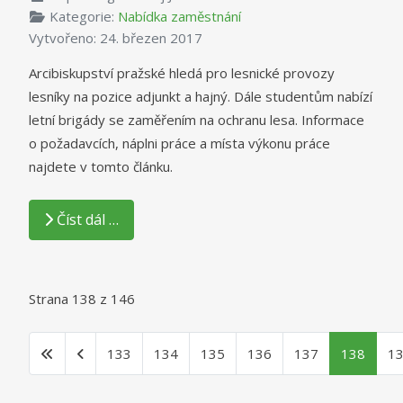
Kategorie:
Nabídka zaměstnání
Vytvořeno: 24. březen 2017
Arcibiskupství pražské hledá pro lesnické provozy
lesníky na pozice adjunkt a hajný. Dále studentům nabízí
letní brigády se zaměřením na ochranu lesa. Informace
o požadavcích, náplni práce a místa výkonu práce
najdete v tomto článku.
Číst dál …
Strana 138 z 146
133
134
135
136
137
138
1