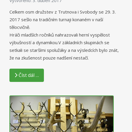
Vytvořeno: 3. duben 2017
Celkem osm družstev z Trutnova i Svobody se 29. 3.
2017 sešlo na tradičním turnaji konaném v naší
tělocvičně.
Hráči mladších ročníků nahrazovali herní vyspělost
výbušností a dynamikou.V základních skupinách se
setkali se staršími spolužáky a na výsledcích bylo znát,
že na zkušenost pouze nadšení nestačí.
Číst dál …