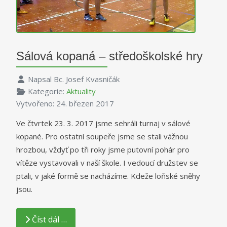
Sálová kopaná – středoškolské hry
Napsal
Bc. Josef Kvasničák
Kategorie:
Aktuality
Vytvořeno: 24. březen 2017
Ve čtvrtek 23. 3. 2017 jsme sehráli turnaj v sálové
kopané. Pro ostatní soupeře jsme se stali vážnou
hrozbou, vždyť po tři roky jsme putovní pohár pro
vítěze vystavovali v naší škole. I vedoucí družstev se
ptali, v jaké formě se nacházíme. Kdeže loňské sněhy
jsou.
Číst dál …