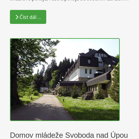
Číst dál …
Domov mládeže Svoboda nad Úpou