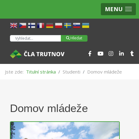
MENU
Hledat
Hledat
Jste zde:
Titulní stránka
Studenti
Domov mládeže
Domov mládeže