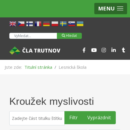
MENU
Hledat
Hledat
Jste zde:
Titulní stránka
Lesnická škola
Kroužek myslivosti
Zadejte část titulku štítku
Filtr
Vyprázdnit