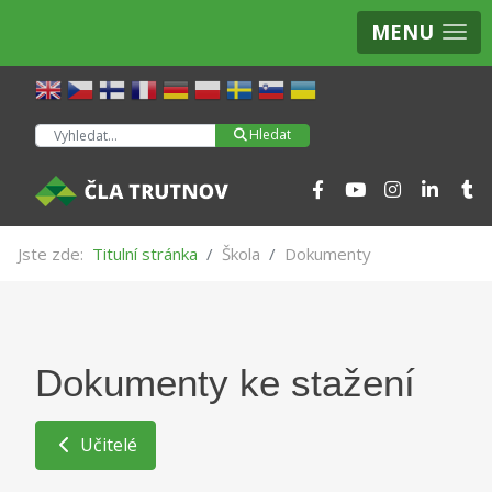
MENU
Hledat
Hledat
Jste zde:
Titulní stránka
Škola
Dokumenty
Dokumenty ke stažení
Učitelé