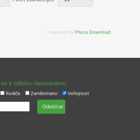
Powered by
Phoca Download
t se k odběru Newsletteru
Rodiče
Zaměstnanci
Veřejnost