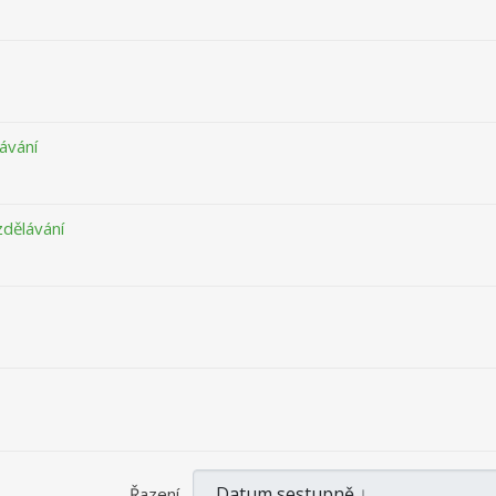
ávání
zdělávání
Řazení