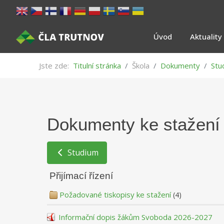
Úvod
Aktuality
Jste zde:
Titulní stránka
Škola
Dokumenty
Stu
Dokumenty ke stažení
Studium
Přijímací řízení
Požadované tiskopisy ke stažení
(4)
Informační dopis žákům Svoboda 2026-2027