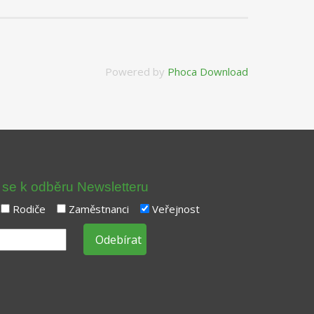
Powered by
Phoca Download
t se k odběru Newsletteru
Rodiče
Zaměstnanci
Veřejnost