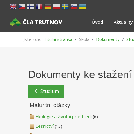
Úvod
Aktuality
Jste zde:
Titulní stránka
Škola
Dokumenty
Stu
Dokumenty ke stažení
Studium
Maturitní otázky
Ekologie a životní prostředí
(6)
Lesnictví
(13)