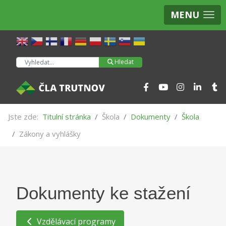
MENU
Hledat
Hledat
Jste zde:
Titulní stránka
Škola
Dokumenty
Škola
Zákony a vyhlášky
Dokumenty ke stažení
Vzdělávací programy