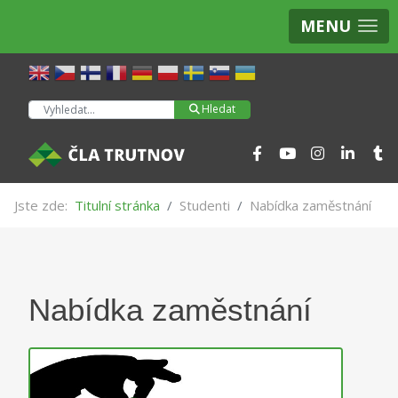
MENU
Hledat
Hledat
Jste zde:
Titulní stránka
Studenti
Nabídka zaměstnání
Nabídka zaměstnání