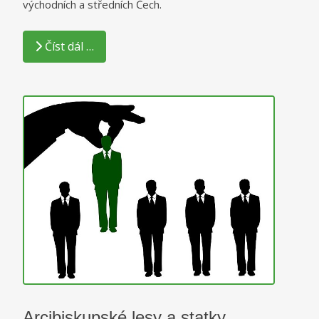
východních a středních Čech.
Číst dál …
Arcibiskupské lesy a statky