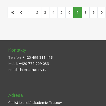
1
2
3
4
5
6
7
8
9
Kontakty
Telefon:
+420 499 811 413
Mobil:
+420 775 729 033
Email:
cla@clatrutnov.cz
Adresa
Česká lesnická akademie Trutnov