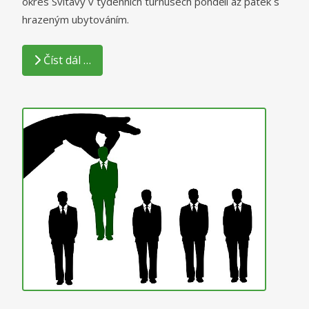
okres Svitavy v týdenních turnusech pondělí až pátek s
hrazeným ubytováním.
Číst dál …