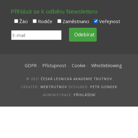
Přihlásit se k odběru Newsletteru
Žáci
Rodiče
Zaměstnanci
Veřejnost
GDPR
Přístupnost
Cookie
Whistleblowing
© 2021
ČESKÁ LESNICKÁ AKADEMIE TRUTNOV
CREATED:
WEBTRUTNOV
DESIGNED:
PETR GONDEK
ADMINISTRACE:
PŘIHLÁŠENÍ