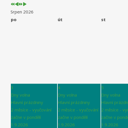
Srpen 2026
po
út
st
3
4
5
Dny volna
Dny volna
Dny volna
Hlavní prázdniny
Hlavní prázdniny
Hlavní prázdn
2 měsíce - vyučování
2 měsíce - vyučování
2 měsíce - vy
začne v pondělí
začne v pondělí
začne v pondě
1.9.2026
1.9.2026
1.9.2026