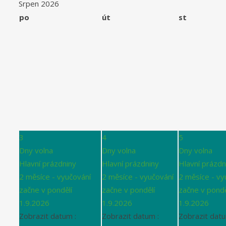
Srpen 2026
po
út
st
3
4
5
Dny volna
Dny volna
Dny volna
Hlavní prázdniny
Hlavní prázdniny
Hlavní prázdn
2 měsíce - vyučování
2 měsíce - vyučování
2 měsíce - vy
začne v pondělí
začne v pondělí
začne v pondě
1.9.2026
1.9.2026
1.9.2026
Zobrazit datum :
Zobrazit datum :
Zobrazit datu