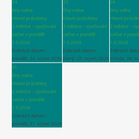
24
25
26
Dny volna
Dny volna
Dny volna
Hlavní prázdniny
Hlavní prázdniny
Hlavní prázdn
2 měsíce - vyučování
2 měsíce - vyučování
2 měsíce - vy
začne v pondělí
začne v pondělí
začne v pondě
1.9.2026
1.9.2026
1.9.2026
Zobrazit datum :
Zobrazit datum :
Zobrazit datu
pondělí, 24. srpen 2026
úterý, 25. srpen 2026
středa, 26. s
31
Dny volna
Hlavní prázdniny
2 měsíce - vyučování
začne v pondělí
1.9.2026
Zobrazit datum :
pondělí, 31. srpen 2026