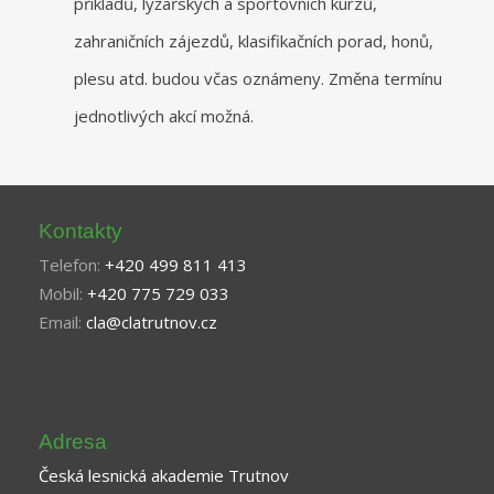
příkladů, lyžařských a sportovních kurzů,
zahraničních zájezdů, klasifikačních porad, honů,
plesu atd. budou včas oznámeny. Změna termínu
jednotlivých akcí možná.
Kontakty
Telefon:
+420 499 811 413
Mobil:
+420 775 729 033
Email:
cla@clatrutnov.cz
Adresa
Česká lesnická akademie Trutnov