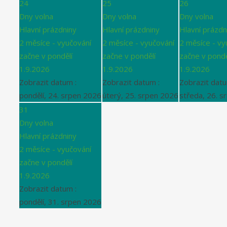
24
25
26
Dny volna
Dny volna
Dny volna
Hlavní prázdniny
Hlavní prázdniny
Hlavní prázdn
2 měsíce - vyučování
2 měsíce - vyučování
2 měsíce - vy
začne v pondělí
začne v pondělí
začne v pondě
1.9.2026
1.9.2026
1.9.2026
Zobrazit datum :
Zobrazit datum :
Zobrazit datu
pondělí, 24. srpen 2026
úterý, 25. srpen 2026
středa, 26. s
31
Dny volna
Hlavní prázdniny
2 měsíce - vyučování
začne v pondělí
1.9.2026
Zobrazit datum :
pondělí, 31. srpen 2026