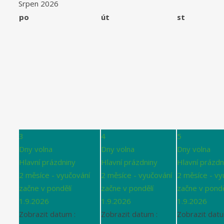
Srpen 2026
po
út
st
3
4
5
Dny volna
Dny volna
Dny volna
Hlavní prázdniny
Hlavní prázdniny
Hlavní prázdn
2 měsíce - vyučování
2 měsíce - vyučování
2 měsíce - vy
začne v pondělí
začne v pondělí
začne v pondě
1.9.2026
1.9.2026
1.9.2026
Zobrazit datum :
Zobrazit datum :
Zobrazit datu