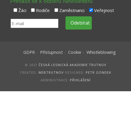
Přihlásit se k odběru Newsletteru
Žáci
Rodiče
Zaměstnanci
Veřejnost
GDPR
Přístupnost
Cookie
Whistleblowing
© 2021
ČESKÁ LESNICKÁ AKADEMIE TRUTNOV
CREATED:
WEBTRUTNOV
DESIGNED:
PETR GONDEK
ADMINISTRACE:
PŘIHLÁŠENÍ