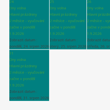
24
25
26
Dny volna
Dny volna
Dny volna
Hlavní prázdniny
Hlavní prázdniny
Hlavní prázdn
2 měsíce - vyučování
2 měsíce - vyučování
2 měsíce - vy
začne v pondělí
začne v pondělí
začne v pondě
1.9.2026
1.9.2026
1.9.2026
Zobrazit datum :
Zobrazit datum :
Zobrazit datu
pondělí, 24. srpen 2026
úterý, 25. srpen 2026
středa, 26. s
31
Dny volna
Hlavní prázdniny
2 měsíce - vyučování
začne v pondělí
1.9.2026
Zobrazit datum :
pondělí, 31. srpen 2026