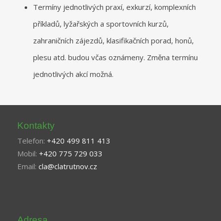
Termíny jednotlivých praxí, exkurzí, komplexních
příkladů, lyžařských a sportovních kurzů,
zahraničních zájezdů, klasifikačních porad, honů,
plesu atd. budou včas oznámeny. Změna termínu
jednotlivých akcí možná.
Kontakty
Telefon:
+420 499 811 413
Mobil:
+420 775 729 033
Email:
cla@clatrutnov.cz
Adresa