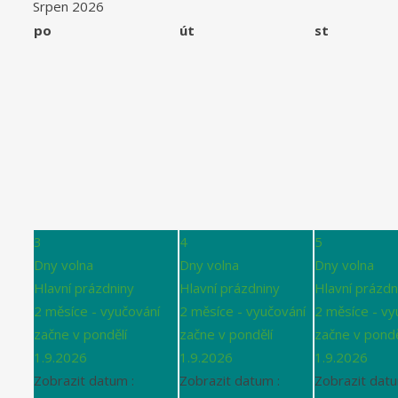
Srpen 2026
po
út
st
3
4
5
Dny volna
Dny volna
Dny volna
Hlavní prázdniny
Hlavní prázdniny
Hlavní prázdn
2 měsíce - vyučování
2 měsíce - vyučování
2 měsíce - vy
začne v pondělí
začne v pondělí
začne v pondě
1.9.2026
1.9.2026
1.9.2026
Zobrazit datum :
Zobrazit datum :
Zobrazit datu