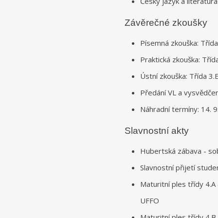
Český jazyk a literatura
Závěrečné zkoušky
Písemná zkouška: Třída 
Praktická zkouška: Třída
Ústní zkouška: Třída 3.E
Předání VL a vysvědčení
Náhradní termíny: 14. 9
Slavnostní akty
Hubertská zábava - so
Slavnostní přijetí stude
Maturitní ples třídy 4.
UFFO
Maturitní ples třídy 4.