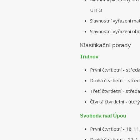
UFFO
Slavnostní vyřazení mat
Slavnostní vyřazení ob
Klasifikační porady
Trutnov
První čtvrtletní - stře
Druhá čtvrtletní - stře
Třetí čtvrtletní - stře
Čtvrtá čtvrtletní - úte
Svoboda nad Úpou
První čtvrtletní - 18. 
Druhá čtvrtletní - 27. 