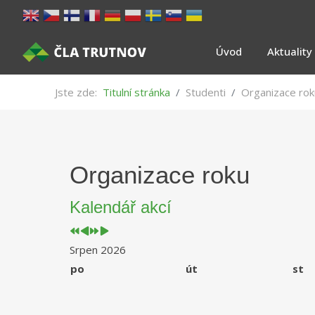
Úvod
Aktuality
Jste zde:
Titulní stránka
Studenti
Organizace rok
Předchozí
Předchozí
Následující
Následující
Organizace roku
rok
měsíc
rok
měsíc
Kalendář akcí
Srpen 2026
po
út
st