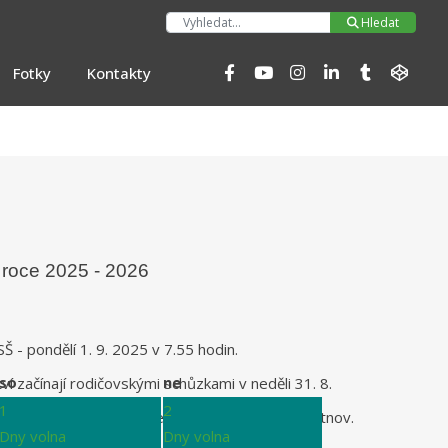
Hleda
Hledat
Fotky
Kontakty
 roce 2025 - 2026
Š - pondělí 1. 9. 2025 v 7.55 hodin.
so
ne
ví začínají rodičovskými schůzkami v neděli 31. 8.
1
2
Přírodovědné lyceum ve 14:00 hodin v aule Trutnov.
Dny volna
Dny volna