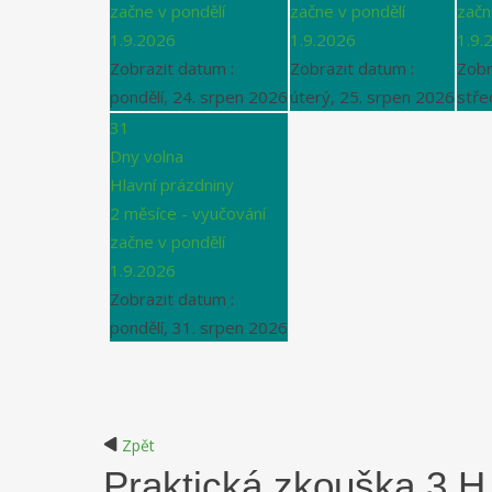
začne v pondělí
začne v pondělí
začn
1.9.2026
1.9.2026
1.9.
Zobrazit datum :
Zobrazit datum :
Zobr
pondělí, 24. srpen 2026
úterý, 25. srpen 2026
stře
31
Dny volna
Hlavní prázdniny
2 měsíce - vyučování
začne v pondělí
1.9.2026
Zobrazit datum :
pondělí, 31. srpen 2026
Zpět
Praktická zkouška 3.H