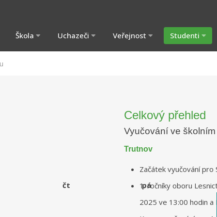
Škola
Uchazeči
Veřejnost
Studenti
u
Celkový přehled
Vyučování ve školním
Trutnov
Začátek vyučování pro S
čt
pá
1. ročníky oboru Lesnict
2025 ve 13:00 hodin a 