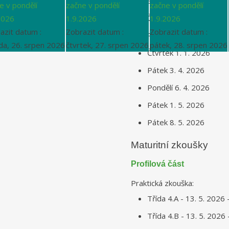
Středa 24. 12. 2025
e v pondělí
začne v pondělí
začne v pondělí
Čtvrtek 25. 12. 2025
2026
1.9.2026
1.9.2026
azit datum :
Zobrazit datum :
Zobrazit datum :
Pátek 26.12. 2025
da, 26. srpen 2026
čtvrtek, 27. srpen 2026
pátek, 28. srpen 2026
Čtvrtek 1. 1. 2026
Pátek 3. 4. 2026
Pondělí 6. 4. 2026
Pátek 1. 5. 2026
Pátek 8. 5. 2026
Maturitní zkoušky
Profilová část
Praktická zkouška:
Třída 4.A - 13. 5. 2026 
Třída 4.B - 13. 5. 2026 