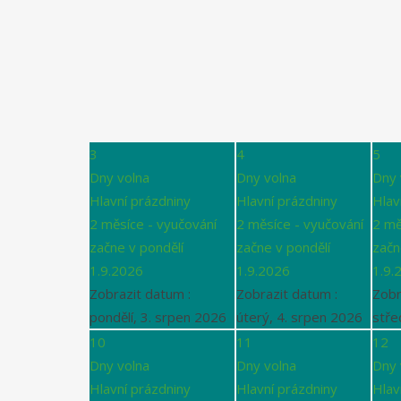
3
4
5
Dny volna
Dny volna
Dny 
Hlavní prázdniny
Hlavní prázdniny
Hlav
2 měsíce - vyučování
2 měsíce - vyučování
2 mě
začne v pondělí
začne v pondělí
začn
1.9.2026
1.9.2026
1.9.
Zobrazit datum :
Zobrazit datum :
Zobr
pondělí, 3. srpen 2026
úterý, 4. srpen 2026
stře
10
11
12
Dny volna
Dny volna
Dny 
Hlavní prázdniny
Hlavní prázdniny
Hlav