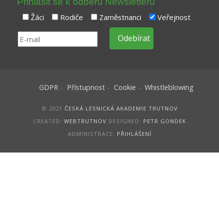
Přihlásit se k odběru Newsletteru
Žáci
Rodiče
Zaměstnanci
Veřejnost
GDPR
Přístupnost
Cookie
Whistleblowing
© 2021
ČESKÁ LESNICKÁ AKADEMIE TRUTNOV
CREATED:
WEBTRUTNOV
DESIGNED:
PETR GONDEK
ADMINISTRACE:
PŘIHLÁŠENÍ