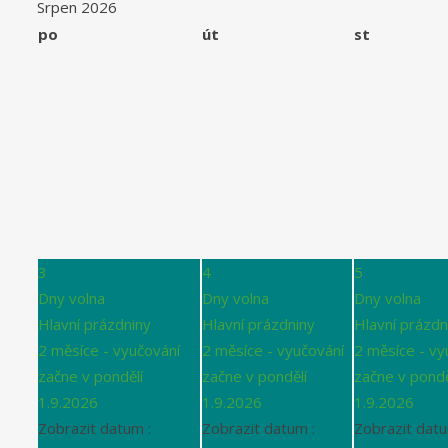
Srpen 2026
po
út
st
3
4
5
Dny volna
Dny volna
Dny volna
Hlavní prázdniny
Hlavní prázdniny
Hlavní prázdn
2 měsíce - vyučování
2 měsíce - vyučování
2 měsíce - vy
začne v pondělí
začne v pondělí
začne v pondě
1.9.2026
1.9.2026
1.9.2026
Zobrazit datum :
Zobrazit datum :
Zobrazit datu