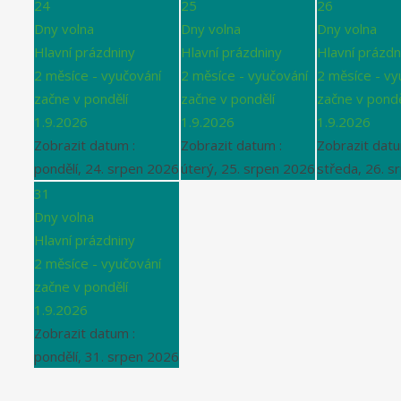
24
25
26
Dny volna
Dny volna
Dny volna
Hlavní prázdniny
Hlavní prázdniny
Hlavní prázdn
2 měsíce - vyučování
2 měsíce - vyučování
2 měsíce - vy
začne v pondělí
začne v pondělí
začne v pondě
1.9.2026
1.9.2026
1.9.2026
Zobrazit datum :
Zobrazit datum :
Zobrazit datu
pondělí, 24. srpen 2026
úterý, 25. srpen 2026
středa, 26. s
31
Dny volna
Hlavní prázdniny
2 měsíce - vyučování
začne v pondělí
1.9.2026
Zobrazit datum :
pondělí, 31. srpen 2026